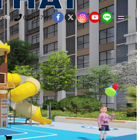
02-217-7999
มาชิก
TH