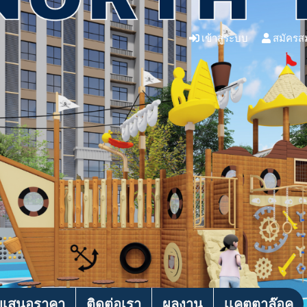
เข้าสู่ระบบ
สมัครส
บเสนอราคา
ติดต่อเรา
ผลงาน
เเคตตาล๊อค