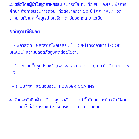
2. ผลิตโดยผู้นำในอุตสาหกรรม
อุปกรณ์สนามเด็กเล่น ของเล่นเพื่อการ
ศึกษา สื่อการเรียนการสอน ก่อตั้งมากกว่า 30 ปี (คศ. 1987) จัด
จำหน่ายทั่วโลก ทั้งยุโรป อเมริกา ตะวันออกกลาง เอเชีย
3.วัตถุดิบที่ใช้ผลิต
- พลาสติก : พลาสติกโพลิเอธิลีน (LLDPE) เกรดอาหาร (FOOD
GRADE) ความปลอดภัยสูงสุดต่อผู้ใช้งาน
- โลหะ : เหล็กชุบสังกะสี (GALVANIZED PIPED) หนาไม่น้อยกว่า 1.5
- 9 มม
- ระบบทำสี : สีฝุ่นอบร้อน POWDER COATING
4. รับประกันสินค้า
3 ปี อายุการใช้งาน 10 ปีขึ้นไป เหมาะสำหรับใช้งาน
หนัก ติดตั้งที่สาธารณะ โรงเรียนระดับอนุบาล – มัธยม