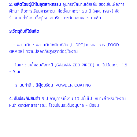
2. ผลิตโดยผู้นำในอุตสาหกรรม
อุปกรณ์สนามเด็กเล่น ของเล่นเพื่อการ
ศึกษา สื่อการเรียนการสอน ก่อตั้งมากกว่า 30 ปี (คศ. 1987) จัด
จำหน่ายทั่วโลก ทั้งยุโรป อเมริกา ตะวันออกกลาง เอเชีย
3.วัตถุดิบที่ใช้ผลิต
- พลาสติก : พลาสติกโพลิเอธิลีน (LLDPE) เกรดอาหาร (FOOD
GRADE) ความปลอดภัยสูงสุดต่อผู้ใช้งาน
- โลหะ : เหล็กชุบสังกะสี (GALVANIZED PIPED) หนาไม่น้อยกว่า 1.5
- 9 มม
- ระบบทำสี : สีฝุ่อบร้อน POWDER COATING
4. รับประกันสินค้า
3 ปี อายุการใช้งาน 10 ปีขึ้นไป เหมาะสำหรับใช้งาน
หนัก ติดตั้งที่สาธารณะ โรงเรียนระดับอนุบาล – มัธยม