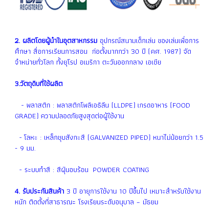
2. ผลิตโดยผู้นำในอุตสาหกรรม
อุปกรณ์สนามเด็กเล่น ของเล่นเพื่อการ
ศึกษา สื่อการเรียนการสอน ก่อตั้งมากกว่า 30 ปี (คศ. 1987) จัด
จำหน่ายทั่วโลก ทั้งยุโรป อเมริกา ตะวันออกกลาง เอเชีย
3.วัตถุดิบที่ใช้ผลิต
- พลาสติก : พลาสติกโพลิเอธิลีน (LLDPE) เกรดอาหาร (FOOD
GRADE) ความปลอดภัยสูงสุดต่อผู้ใช้งาน
- โลหะ : เหล็กชุบสังกะสี (GALVANIZED PIPED) หนาไม่น้อยกว่า 1.5
- 9 มม.
- ระบบทำสี : สีฝุ่นอบร้อน POWDER COATING
4. รับประกันสินค้า
3 ปี อายุการใช้งาน 10 ปีขึ้นไป เหมาะสำหรับใช้งาน
หนัก ติดตั้งที่สาธารณะ โรงเรียนระดับอนุบาล – มัธยม