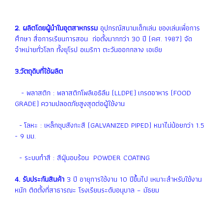
2. ผลิตโดยผู้นำในอุตสาหกรรม
อุปกรณ์สนามเด็กเล่น ของเล่นเพื่อการ
ศึกษา สื่อการเรียนการสอน ก่อตั้งมากกว่า 30 ปี (คศ. 1987) จัด
จำหน่ายทั่วโลก ทั้งยุโรป อเมริกา ตะวันออกกลาง เอเชีย
3.วัตถุดิบที่ใช้ผลิต
- พลาสติก : พลาสติกโพลิเอธิลีน (LLDPE) เกรดอาหาร (FOOD
GRADE) ความปลอดภัยสูงสุดต่อผู้ใช้งาน
- โลหะ : เหล็กชุบสังกะสี (GALVANIZED PIPED) หนาไม่น้อยกว่า 1.5
- 9 มม.
- ระบบทำสี : สีฝุ่นอบร้อน POWDER COATING
4. รับประกันสินค้า
3 ปี อายุการใช้งาน 10 ปีขึ้นไป เหมาะสำหรับใช้งาน
หนัก ติดตั้งที่สาธารณะ โรงเรียนระดับอนุบาล – มัธยม