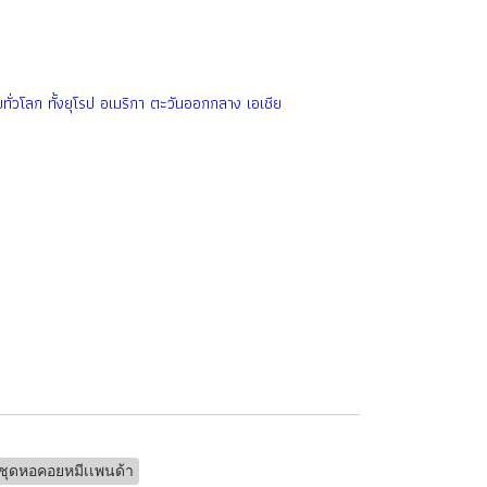
ั่วโลก ทั้งยุโรป อเมริกา ตะวันออกกลาง เอเชีย
ชุดหอคอยหมีเเพนด้า