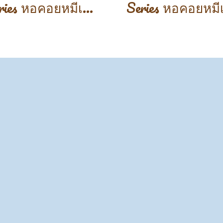
Series หอคอยหมีเเพนด้า