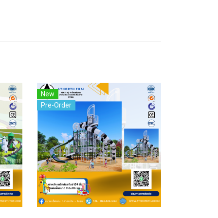
New
Pre-Order