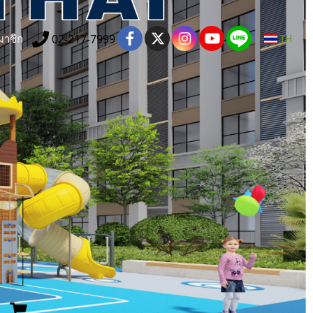
02-217-7999
มาชิก
TH