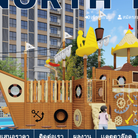
เข้าสู่ระบบ
สมัครส
บเสนอราคา
ติดต่อเรา
ผลงาน
เเคตตาล๊อค