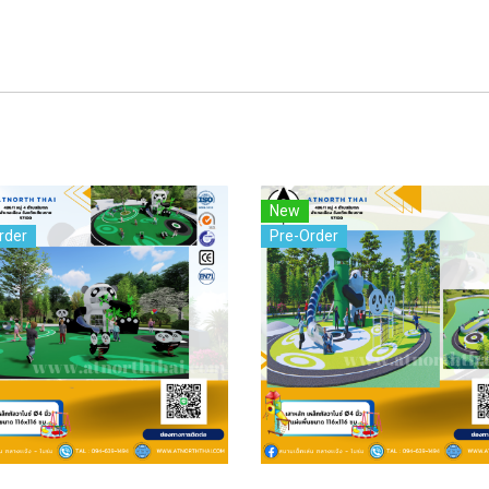
New
rder
Pre-Order