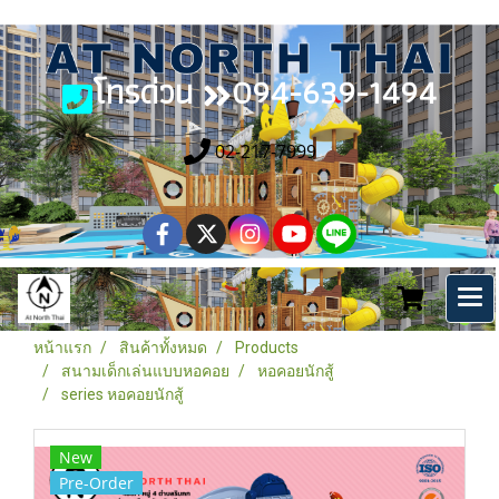
โทรด่วน
094-639-1494
02-217-7999
หน้าแรก
สินค้าทั้งหมด
Products
สนามเด็กเล่นแบบหอคอย
หอคอยนักสู้
series หอคอยนักสู้
New
Pre-Order