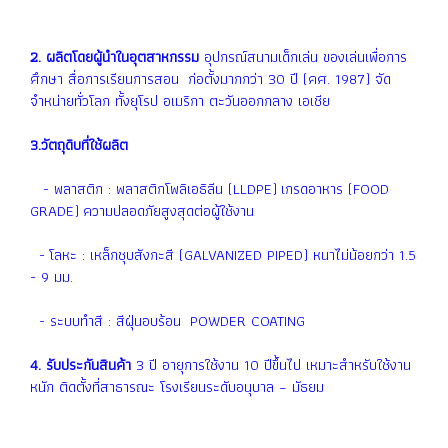
2. ผลิตโดยผู้นำในอุตสาหกรรม
อุปกรณ์สนามเด็กเล่น ของเล่นเพื่อการ
ศึกษา สื่อการเรียนการสอน ก่อตั้งมากกว่า 30 ปี (คศ. 1987) จัด
จำหน่ายทั่วโลก ทั้งยุโรป อเมริกา ตะวันออกกลาง เอเชีย
3.วัตถุดิบที่ใช้ผลิต
- พลาสติก : พลาสติกโพลิเอธิลีน (LLDPE) เกรดอาหาร (FOOD
GRADE) ความปลอดภัยสูงสุดต่อผู้ใช้งาน
- โลหะ : เหล็กชุบสังกะสี (GALVANIZED PIPED) หนาไม่น้อยกว่า 1.5
- 9 มม.
- ระบบทำสี : สีฝุ่นอบร้อน POWDER COATING
4. รับประกันสินค้า
3 ปี อายุการใช้งาน 10 ปีขึ้นไป เหมาะสำหรับใช้งาน
หนัก ติดตั้งที่สาธารณะ โรงเรียนระดับอนุบาล – มัธยม