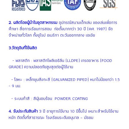
2. ผลิตโดยผู้นำในอุตสาหกรรม
อุปกรณ์สนามเด็กเล่น ของเล่นเพื่อการ
ศึกษา สื่อการเรียนการสอน ก่อตั้งมากกว่า 30 ปี (คศ. 1987) จัด
จำหน่ายทั่วโลก ทั้งยุโรป อเมริกา ตะวันออกกลาง เอเชีย
3.วัตถุดิบที่ใช้ผลิต
- พลาสติก : พลาสติกโพลิเอธิลีน (LLDPE) เกรดอาหาร (FOOD
GRADE) ความปลอดภัยสูงสุดต่อผู้ใช้งาน
- โลหะ : เหล็กชุบสังกะสี (GALVANIZED PIPED) หนาไม่น้อยกว่า 1.5
- 9 มม.
- ระบบทำสี : สีฝุ่นอบร้อน POWDER COATING
4. รับประกันสินค้า
3 ปี อายุการใช้งาน 10 ปีขึ้นไป เหมาะสำหรับใช้งาน
หนัก ติดตั้งที่สาธารณะ โรงเรียนระดับอนุบาล – มัธยม