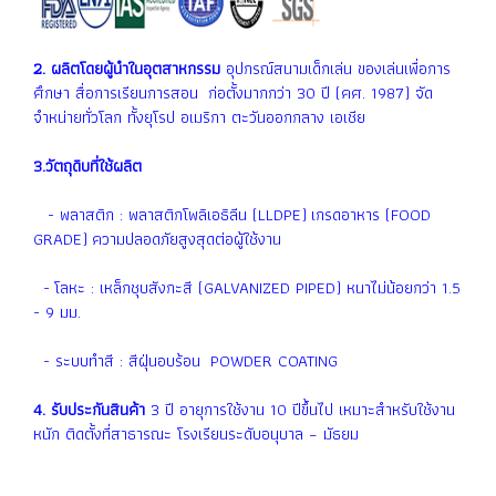
2. ผลิตโดยผู้นำในอุตสาหกรรม
อุปกรณ์สนามเด็กเล่น ของเล่นเพื่อการ
ศึกษา สื่อการเรียนการสอน ก่อตั้งมากกว่า 30 ปี (คศ. 1987) จัด
จำหน่ายทั่วโลก ทั้งยุโรป อเมริกา ตะวันออกกลาง เอเชีย
3.วัตถุดิบที่ใช้ผลิต
- พลาสติก : พลาสติกโพลิเอธิลีน (LLDPE) เกรดอาหาร (FOOD
GRADE) ความปลอดภัยสูงสุดต่อผู้ใช้งาน
- โลหะ : เหล็กชุบสังกะสี (GALVANIZED PIPED) หนาไม่น้อยกว่า 1.5
- 9 มม.
- ระบบทำสี : สีฝุ่นอบร้อน POWDER COATING
4. รับประกันสินค้า
3 ปี อายุการใช้งาน 10 ปีขึ้นไป เหมาะสำหรับใช้งาน
หนัก ติดตั้งที่สาธารณะ โรงเรียนระดับอนุบาล – มัธยม