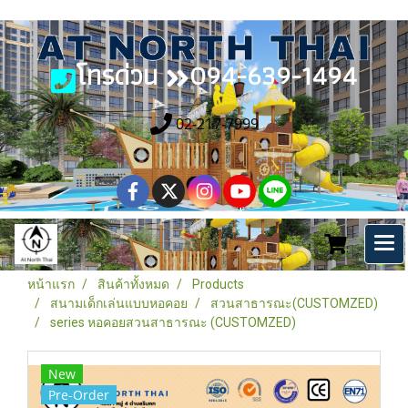
โทรด่วน
094-639-1494
02-217-7999
หน้าแรก
สินค้าทั้งหมด
Products
สนามเด็กเล่นแบบหอคอย
สวนสาธารณะ(CUSTOMZED)
series หอคอยสวนสาธารณะ (CUSTOMZED)
New
Pre-Order