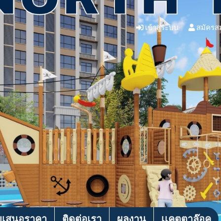
เข้าสู่ระบบ
สมัครส
บเสนอราคา
ติดต่อเรา
ผลงาน
เเคตตาล๊อค