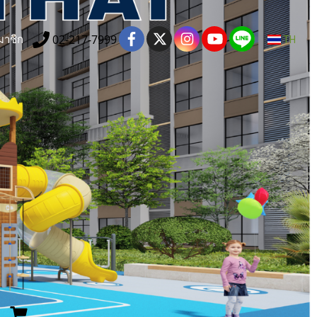
02-217-7999
มาชิก
TH