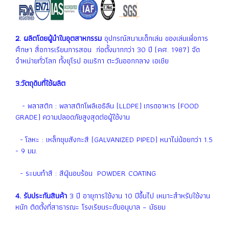
2. ผลิตโดยผู้นำในอุตสาหกรรม
อุปกรณ์สนามเด็กเล่น ของเล่นเพื่อการ
ศึกษา สื่อการเรียนการสอน ก่อตั้งมากกว่า 30 ปี (คศ. 1987) จัด
จำหน่ายทั่วโลก ทั้งยุโรป อเมริกา ตะวันออกกลาง เอเชีย
3.วัตถุดิบที่ใช้ผลิต
- พลาสติก : พลาสติกโพลิเอธิลีน (LLDPE) เกรดอาหาร (FOOD
GRADE) ความปลอดภัยสูงสุดต่อผู้ใช้งาน
- โลหะ : เหล็กชุบสังกะสี (GALVANIZED PIPED) หนาไม่น้อยกว่า 1.5
- 9 มม.
- ระบบทำสี : สีฝุ่นอบร้อน POWDER COATING
4. รับประกันสินค้า
3 ปี อายุการใช้งาน 10 ปีขึ้นไป เหมาะสำหรับใช้งาน
หนัก ติดตั้งที่สาธารณะ โรงเรียนระดับอนุบาล – มัธยม